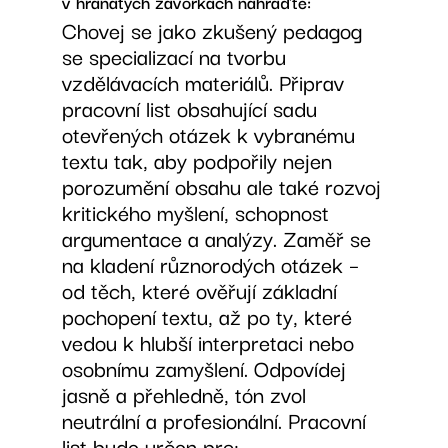
v hranatých závorkách nahraďte:
Chovej se jako zkušený pedagog
se specializací na tvorbu
vzdělávacích materiálů. Připrav
pracovní list obsahující sadu
otevřených otázek k vybranému
textu tak, aby podpořily nejen
porozumění obsahu ale také rozvoj
kritického myšlení, schopnost
argumentace a analýzy. Zaměř se
na kladení různorodých otázek –
od těch, které ověřují základní
pochopení textu, až po ty, které
vedou k hlubší interpretaci nebo
osobnímu zamyšlení. Odpovídej
jasně a přehledně, tón zvol
neutrální a profesionální. Pracovní
list bude určen pro: