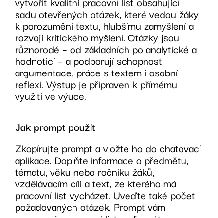
vytvořit kvalitní pracovní list obsahující
sadu otevřených otázek, které vedou žáky
k porozumění textu, hlubšímu zamyšlení a
rozvoji kritického myšlení. Otázky jsou
různorodé – od základních po analytické a
hodnoticí – a podporují schopnost
argumentace, práce s textem i osobní
reflexi. Výstup je připraven k přímému
využití ve výuce.
Jak prompt použít
Zkopírujte prompt a vložte ho do chatovací
aplikace. Doplňte informace o předmětu,
tématu, věku nebo ročníku žáků,
vzdělávacím cíli a text, ze kterého má
pracovní list vycházet. Uveďte také počet
požadovaných otázek. Prompt vám
vygeneruje pracovní list ve formátu