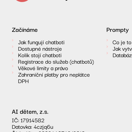
Začínáme
Prompty
Jak fungují chatboti
Co je t
Dostupné nástroje
Jak vyt
Kolik stojí chatboti
Databáz
Registrace do služeb (chatbotů)
Věkové limity a právo
Zahraniční platby pro neplátce
DPH
AI dětem, z.s.
IČ: 17914582
Datovka: 4czjq6u