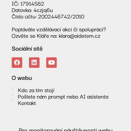
IČ: 17914582
Datovka: 4czjq6u
Číslo účtu: 2002446742/2010
Poptáváte vzdělávací akci či spolupráci?
Ozvěte se Kláře na: klara@aidetem.cz
Sociální sítě
O webu
Kdo za tím stojí
Pošlete nám prompt nebo AI asistenta
Kontakt
Pro monitorování návštěvnosti webu