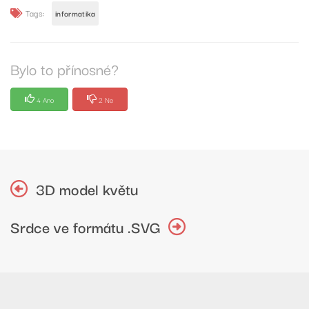
Tags:
informatika
Bylo to přínosné?
4 Ano
2 Ne
3D model květu
Srdce ve formátu .SVG