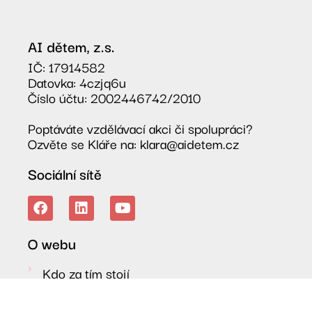
AI dětem, z.s.
IČ: 17914582
Datovka: 4czjq6u
Číslo účtu: 2002446742/2010
Poptáváte vzdělávací akci či spolupráci?
Ozvěte se Kláře na: klara@aidetem.cz
Sociální sítě
O webu
Kdo za tím stojí
Pošlete nám prompt nebo AI asistenta
Kontakt