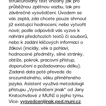
strukturovaný text vhodný jak pro
průběžnou zpětnou vazbu, tak pro
závěrečné vysvědčení. Úvodem se
vás zeptá, zda chcete pouze shrnout
již existující hodnocení, nebo vytvořit
nové; podle odpovědi vás vyzve k
nahrání předchozích textů či souborů,
nebo k zadání klíčových informací o
žákovi (iniciály, věk a pohlaví,
hodnocené předměty, silné stránky,
obtíže, pokrok, pracovní přístup,
doporučení a požadovanou délku).
Zadaná data poté převede do
srozumitelného, věku přiměřeného
jazyka. Asistent využívá metodologii
přístupu „Vysvědčení jinak“ od Jany
Kratochvílové z MUNI a jejího týmu.
Více:
vysvedcenijinak.ped.muni.cz
.